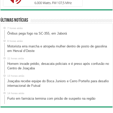
Últimas Notícias
7 horas atrás
Ônibus pega fogo na SC-355, em Jaborá
8 horas atrás
Motorista erra marcha e atropela mulher dentro de posto de gasolina
em Herval d’Oeste
11 horas atrás
Homem invade prédio, desacata policiais e é preso após confusão no
Centro de Joaçaba
13 horas atrás
Joaçaba recebe equipe do Boca Juniors e Cerro Porteño para desafio
internacional de Futsal
14 horas atrás
Furto em farmácia termina com prisão de suspeito na região