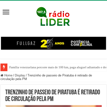
Família venezuelana percorre mais de 100 km, paga aluguel adiantado e de
Centro de ciclone fica sobre o oceano e não atinge diretamente SC, informa
Home
/
Display
/
Trenzinho de passeio de Piratuba é retirado de
circulação pela PM
Trenzinho de passeio de Piratuba é retirado
de circulação pela PM