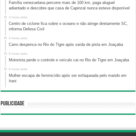
Família venezuelana percorre mais de 100 km, paga aluguel
adiantado e descobre que casa de Capinzal nunca esteve disponível
3 horas atrás
Centro de ciclone fica sobre o oceano e não atinge diretamente SC,
informa Defesa Civil
4 horas atrás
Carro despenca no Rio do Tigre após saída de pista em Joaçaba
6 horas atrás
Motorista perde o controle e veículo cai no Rio do Tigre em Joaçaba
8 horas atrás
Mulher escapa de feminicídio após ser esfaqueada pelo marido em
Irani
Publicidade