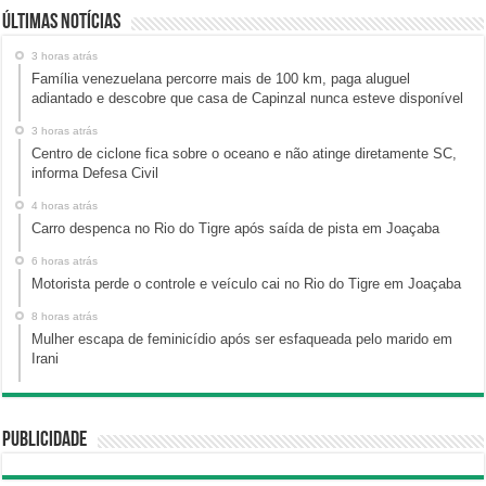
Últimas Notícias
3 horas atrás
Família venezuelana percorre mais de 100 km, paga aluguel
adiantado e descobre que casa de Capinzal nunca esteve disponível
3 horas atrás
Centro de ciclone fica sobre o oceano e não atinge diretamente SC,
informa Defesa Civil
4 horas atrás
Carro despenca no Rio do Tigre após saída de pista em Joaçaba
6 horas atrás
Motorista perde o controle e veículo cai no Rio do Tigre em Joaçaba
8 horas atrás
Mulher escapa de feminicídio após ser esfaqueada pelo marido em
Irani
Publicidade