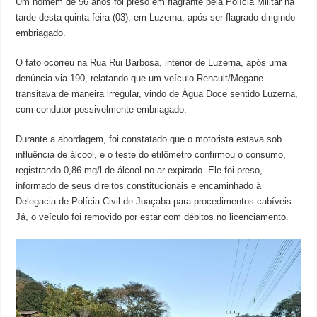
Um homem de 56 anos foi preso em flagrante pela Polícia Militar na
tarde desta quinta-feira (03), em Luzerna, após ser flagrado dirigindo
embriagado.
O fato ocorreu na Rua Rui Barbosa, interior de Luzerna, após uma
denúncia via 190, relatando que um veículo Renault/Megane
transitava de maneira irregular, vindo de Água Doce sentido Luzerna,
com condutor possivelmente embriagado.
Durante a abordagem, foi constatado que o motorista estava sob
influência de álcool, e o teste do etilômetro confirmou o consumo,
registrando 0,86 mg/l de álcool no ar expirado. Ele foi preso,
informado de seus direitos constitucionais e encaminhado à
Delegacia de Polícia Civil de Joaçaba para procedimentos cabíveis.
Já, o veículo foi removido por estar com débitos no licenciamento.