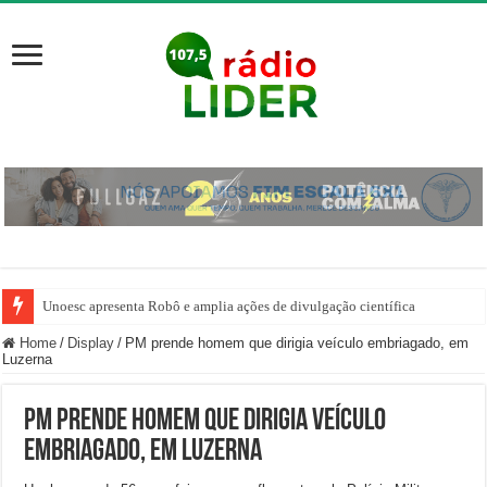
Unoesc apresenta Robô e amplia ações de divulgação científica
Home
/
Display
/
PM prende homem que dirigia veículo embriagado, em
Luzerna
PM prende homem que dirigia veículo
embriagado, em Luzerna