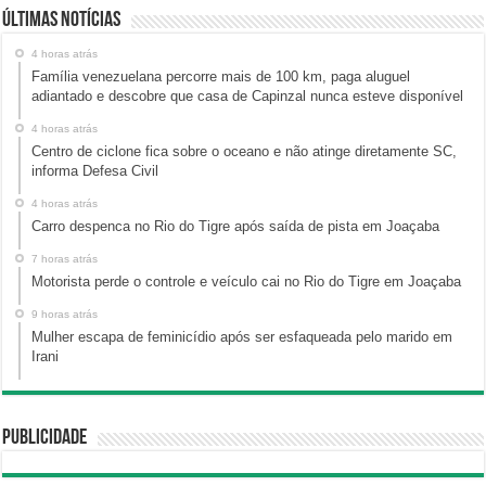
Últimas Notícias
4 horas atrás
Família venezuelana percorre mais de 100 km, paga aluguel
adiantado e descobre que casa de Capinzal nunca esteve disponível
4 horas atrás
Centro de ciclone fica sobre o oceano e não atinge diretamente SC,
informa Defesa Civil
4 horas atrás
Carro despenca no Rio do Tigre após saída de pista em Joaçaba
7 horas atrás
Motorista perde o controle e veículo cai no Rio do Tigre em Joaçaba
9 horas atrás
Mulher escapa de feminicídio após ser esfaqueada pelo marido em
Irani
Publicidade