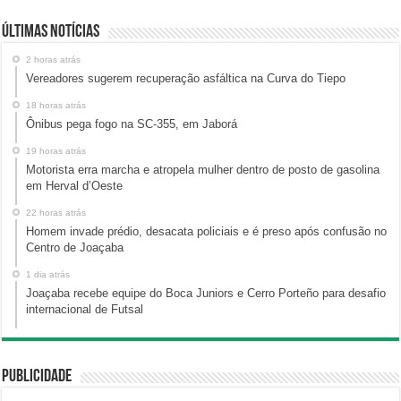
Últimas Notícias
2 horas atrás
Vereadores sugerem recuperação asfáltica na Curva do Tiepo
18 horas atrás
Ônibus pega fogo na SC-355, em Jaborá
19 horas atrás
Motorista erra marcha e atropela mulher dentro de posto de gasolina
em Herval d’Oeste
22 horas atrás
Homem invade prédio, desacata policiais e é preso após confusão no
Centro de Joaçaba
1 dia atrás
Joaçaba recebe equipe do Boca Juniors e Cerro Porteño para desafio
internacional de Futsal
Publicidade