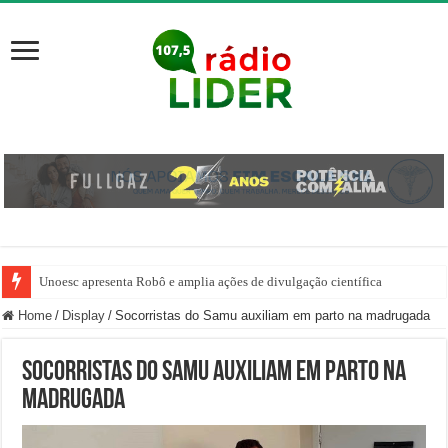
Unoesc apresenta Robô e amplia ações de divulgação científica
Família venezuelana percorre mais de 100 km, paga aluguel adiantado e de
Home
/
Display
/
Socorristas do Samu auxiliam em parto na madrugada
Socorristas do Samu auxiliam em parto na
madrugada