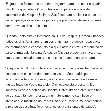
3º graus, os ferimentos também atingiram partes do tórax e quadril.
Na última quarta-feira (15) foi transferido para a unidade de
queimados do Hospital Unimed São José para acelerar o processo
de recuperação e avaliar as partes que precisarão de enxerto, mas
sem previsão de alta hospitalar.
Quando Fábio estava internado na UTI do Hospital Unimed Chapecó
todos os dias familiares e amigos o visitaram e depois repassavam
as informações a esposa. No dia que Patrícia entrou em trabalho de
parto a irmã dele Janaina Vargas de Oliveira o acompanhava e fez
uma vídeochamada para que ele pudesse acompanhar o parto.
“A equipe da UTI foi muito atenciosa e permitiu que minha cunhada
ficasse com ele além do horário da visita. Meu marido pode
acompanhar todo o processo, a avaliação da pediatra e fizemos
muitas fotos do Pedro para ele. O ginecologista e obstetra Dr.
Jonatas Deon e a equipe do Hospital Universitário Santa Terezinha
de Joaçaba também prestaram um atendimento carinhoso e
atencioso. A madrinha do Pedro Emanuela Docena me acompanhou
e relatou que a situação emocionou os profissionais de saúde”,