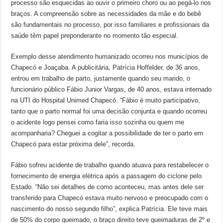
processo são esquecidas ao ouvir o primeiro choro ou ao pegá-lo nos
braços. A compreensão sobre as necessidades da mãe e do bebê
são fundamentais no processo, por isso familiares e profissionais da
saúde têm papel preponderante no momento tão especial.
Exemplo desse atendimento humanizado ocorreu nos municípios de
Chapecó e Joaçaba. A publicitária, Patrícia Hoffelder, de 36 anos,
entrou em trabalho de parto, justamente quando seu marido, o
funcionário público Fábio Junior Vargas, de 40 anos, estava internado
na UTI do Hospital Unimed Chapecó. “Fábio é muito participativo,
tanto que o parto normal foi uma decisão conjunta e quando ocorreu
o acidente logo pensei como faria isso sozinha ou quem me
acompanharia? Cheguei a cogitar a possibilidade de ter o parto em
Chapecó para estar próxima dele”, recorda.
Fábio sofreu acidente de trabalho quando atuava para restabelecer o
fornecimento de energia elétrica após a passagem do ciclone pelo
Estado. “Não sei detalhes de como aconteceu, mas antes dele ser
transferido para Chapecó estava muito nervoso e preocupado com o
nascimento do nosso segundo filho”, explica Patrícia. Ele teve mais
de 50% do corpo queimado, o braço direito teve queimaduras de 2º e