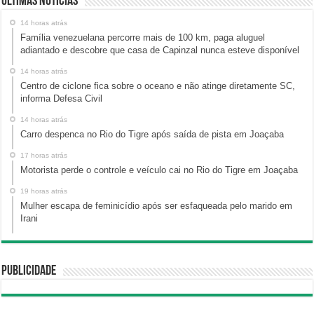
Últimas Notícias
14 horas atrás
Família venezuelana percorre mais de 100 km, paga aluguel
adiantado e descobre que casa de Capinzal nunca esteve disponível
14 horas atrás
Centro de ciclone fica sobre o oceano e não atinge diretamente SC,
informa Defesa Civil
14 horas atrás
Carro despenca no Rio do Tigre após saída de pista em Joaçaba
17 horas atrás
Motorista perde o controle e veículo cai no Rio do Tigre em Joaçaba
19 horas atrás
Mulher escapa de feminicídio após ser esfaqueada pelo marido em
Irani
Publicidade