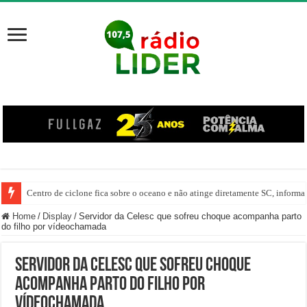
Centro de ciclone fica sobre o oceano e não atinge diretamente SC, informa
Carro despenca no Rio do Tigre após saída de pista em Joaçaba
Home
/
Display
/
Servidor da Celesc que sofreu choque acompanha parto
do filho por vídeochamada
Servidor da Celesc que sofreu choque
acompanha parto do filho por
vídeochamada