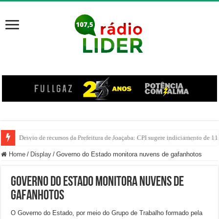
Desvio de recursos da Prefeitura de Joaçaba: CPI sugere indiciamento de 11
PM prende homem por agredir companheira e apreende quase 1 kg de drogas
Home
/
Display
/
Governo do Estado monitora nuvens de gafanhotos
Governo do Estado monitora nuvens de
gafanhotos
O Governo do Estado, por meio do Grupo de Trabalho formado pela