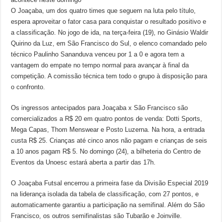
O Joaçaba, um dos quatro times que seguem na luta pelo título,
espera aproveitar o fator casa para conquistar o resultado positivo e
a classificação. No jogo de ida, na terça-feira (19), no Ginásio Waldir
Quirino da Luz, em São Francisco do Sul, o elenco comandado pelo
técnico Paulinho Sananduva venceu por 1 a 0 e agora tem a
vantagem do empate no tempo normal para avançar à final da
competição. A comissão técnica tem todo o grupo à disposição para
o confronto.
Os ingressos antecipados para Joaçaba x São Francisco são
comercializados a R$ 20 em quatro pontos de venda: Dotti Sports,
Mega Capas, Thom Menswear e Posto Luzerna. Na hora, a entrada
custa R$ 25. Crianças até cinco anos não pagam e crianças de seis
a 10 anos pagam R$ 5. No domingo (24), a bilheteria do Centro de
Eventos da Unoesc estará aberta a partir das 17h.
O Joaçaba Futsal encerrou a primeira fase da Divisão Especial 2019
na liderança isolada da tabela de classificação, com 27 pontos, e
automaticamente garantiu a participação na semifinal. Além do São
Francisco, os outros semifinalistas são Tubarão e Joinville.