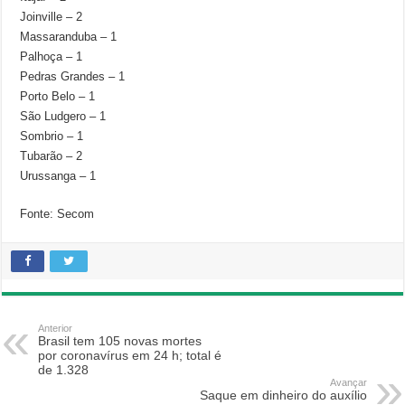
Joinville – 2
Massaranduba – 1
Palhoça – 1
Pedras Grandes – 1
Porto Belo – 1
São Ludgero – 1
Sombrio – 1
Tubarão – 2
Urussanga – 1
Fonte: Secom
Anterior
Brasil tem 105 novas mortes
por coronavírus em 24 h; total é
de 1.328
Avançar
Saque em dinheiro do auxílio