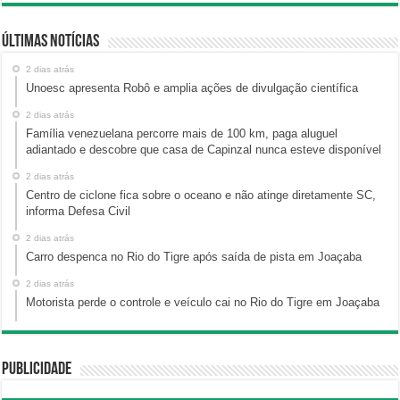
Últimas Notícias
2 dias atrás
Unoesc apresenta Robô e amplia ações de divulgação científica
2 dias atrás
Família venezuelana percorre mais de 100 km, paga aluguel
adiantado e descobre que casa de Capinzal nunca esteve disponível
2 dias atrás
Centro de ciclone fica sobre o oceano e não atinge diretamente SC,
informa Defesa Civil
2 dias atrás
Carro despenca no Rio do Tigre após saída de pista em Joaçaba
2 dias atrás
Motorista perde o controle e veículo cai no Rio do Tigre em Joaçaba
Publicidade