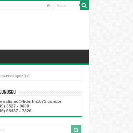
 esteve disponível
 Conosco
ornalismo@liderfm1075.com.br
49) 3527 - 9000
49) 98437 - 7826