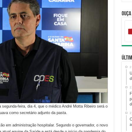
Ouça
Últim
2
U
d
2
F
p
d
segunda-feira, dia 4, que o médico André Motta Ribeiro será o
uava como secretário adjunto da pasta.
2
C
a
ão em administração hospitalar. Segundo o governador, o novo
atual equipe da Saúde e está desde o início da pandemia do