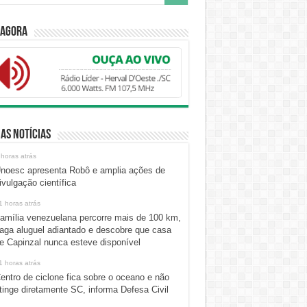
 Agora
as Notícias
 horas atrás
noesc apresenta Robô e amplia ações de
ivulgação científica
1 horas atrás
amília venezuelana percorre mais de 100 km,
aga aluguel adiantado e descobre que casa
e Capinzal nunca esteve disponível
1 horas atrás
entro de ciclone fica sobre o oceano e não
tinge diretamente SC, informa Defesa Civil