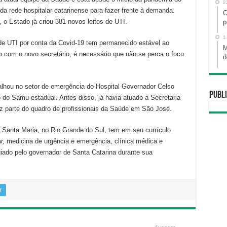
2
a rede hospitalar catarinense para fazer frente à demanda.
C
o Estado já criou 381 novos leitos de UTI.
p
1
de UTI por conta da Covid-19 tem permanecido estável ao
M
 com o novo secretário, é necessário que não se perca o foco
d
abalhou no setor de emergência do Hospital Governador Celso
Publi
do Samu estadual. Antes disso, já havia atuado a Secretaria
z parte do quadro de profissionais da Saúde em São José.
Santa Maria, no Rio Grande do Sul, tem em seu currículo
r, medicina de urgência e emergência, clínica médica e
giado pelo governador de Santa Catarina durante sua
r