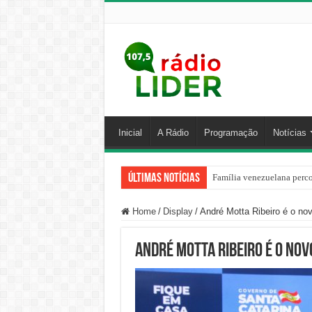
Inicial
A Rádio
Programação
Notícias
Últimas Notícias
Família venezuelana perco
Home
/
Display
/
André Motta Ribeiro é o no
André Motta Ribeiro é o nov