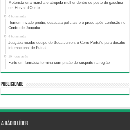
Motorista erra marcha e atropela mulher dentro de posto de gasolina
em Herval d’Oeste
6 horas atrás
Homem invade prédio, desacata policiais e é preso após confusão no
Centro de Joaçaba
9 horas atrás
Joaçaba recebe equipe do Boca Juniors e Cerro Porteño para desafio
internacional de Futsal
10 horas atrás
Furto em farmácia termina com prisão de suspeito na região
Publicidade
A Rádio Líder