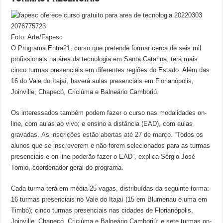
Foto: Arte/Fapesc
O Programa Entra21, curso que pretende formar cerca de seis mil
profissionais na área da tecnologia em Santa Catarina, terá mais
cinco turmas presenciais em diferentes regiões do Estado. Além das
16 do Vale do Itajaí, haverá aulas presenciais em Florianópolis,
Joinville, Chapecó, Criciúma e Balneário Camboriú.
Os interessados também podem fazer o curso nas modalidades on-
line, com aulas ao vivo; e ensino a distância (EAD), com aulas
gravadas.
As inscrições estão abertas até 27 de março.
“Todos os
alunos que se inscreverem e não forem selecionados para as turmas
presenciais e on-line poderão fazer o EAD”, explica Sérgio José
Tomio, coordenador geral do programa.
Cada turma terá em média 25 vagas, distribuídas da seguinte forma:
16 turmas presenciais no Vale do Itajaí (15 em Blumenau e uma em
Timbó); cinco turmas presenciais nas cidades de Florianópolis,
Joinville, Chapecó, Criciúma e Balneário Camboriú; e sete turmas on-