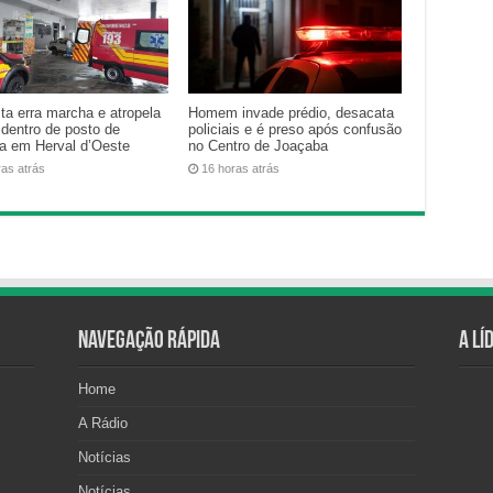
ta erra marcha e atropela
Homem invade prédio, desacata
 dentro de posto de
policiais e é preso após confusão
na em Herval d’Oeste
no Centro de Joaçaba
ras atrás
16 horas atrás
Navegação Rápida
A Lí
Home
A Rádio
Notícias
Notícias