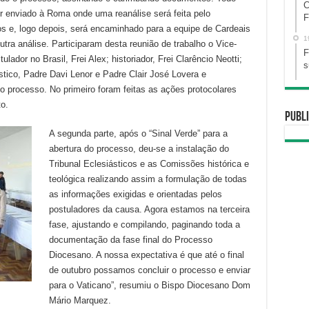
ou
C
r enviado à Roma onde uma reanálise será feita pelo
para
F
s e, logo depois, será encaminhado para a equipe de Cardeais
baixo
1
ra análise. Participaram desta reunião de trabalho o Vice-
para
F
ador no Brasil, Frei Alex; historiador, Frei Clarêncio Neotti;
aumentar
s
stico, Padre Davi Lenor e Padre Clair José Lovera e
ou
o processo. No primeiro foram feitas as ações protocolares
diminuir
o.
o
Publi
volume.
A segunda parte, após o “Sinal Verde” para a
abertura do processo, deu-se a instalação do
Tribunal Eclesiásticos e as Comissões histórica e
teológica realizando assim a formulação de todas
as informações exigidas e orientadas pelos
postuladores da causa. Agora estamos na terceira
fase, ajustando e compilando, paginando toda a
documentação da fase final do Processo
Diocesano. A nossa expectativa é que até o final
de outubro possamos concluir o processo e enviar
para o Vaticano”, resumiu o Bispo Diocesano Dom
Mário Marquez.