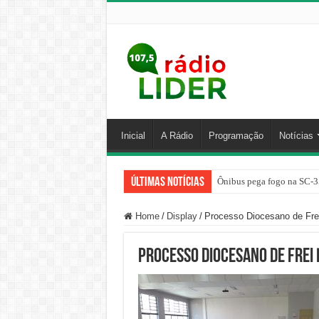
Inicial
A Rádio
Programação
Notícias
Últimas Notícias
Ônibus pega fogo na SC-3
Home
/
Display
/
Processo Diocesano de Frei
Processo Diocesano de Frei 