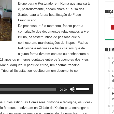
Bruno para o Postulador em Roma que analisará
e, posteriormente, encaminhará à Causa dos
Ouça
Santos para a futura beatificação do Frade
Franciscano.
Do processo, até o momento, fazem parte a
compilação dos documentos relacionados a Frei
Bruno, os testemunhos de pessoas que o
conheceram, manifestações de Bispos, Padres
Religiosos e religiosas e fiéis cristãos que de
Últim
alguma forma tiveram contato ou conheceram o
1
11 após os primeiros contatos entre os Superiores dos Freis
Ô
ário Marquez. A partir de então, um enorme trabalho
ao Tribunal Eclesiástico resultou em um documento com,
1
M
d
Use
1
00:00
as
H
setas
p
 Eclesiástico, as Comissões histórica e teológica, os vices-
para
1
o Marquez, estiveram na Cidade de Xaxim para catalogar e
cima
J
todo o processo, assinando e carimbando documentos. Todo