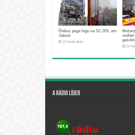
Ônibus pega fogo na SC-355, em
Motoris
Jaborá
mulher
gasoli
12 horas atrás
14 ho
A Rádio Líder