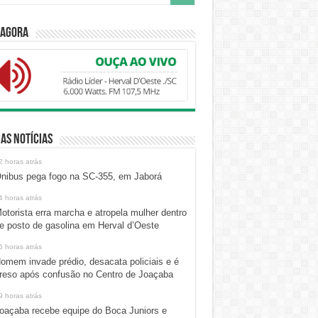
 Agora
as Notícias
2 horas atrás
nibus pega fogo na SC-355, em Jaborá
4 horas atrás
otorista erra marcha e atropela mulher dentro
e posto de gasolina em Herval d’Oeste
6 horas atrás
omem invade prédio, desacata policiais e é
reso após confusão no Centro de Joaçaba
9 horas atrás
oaçaba recebe equipe do Boca Juniors e