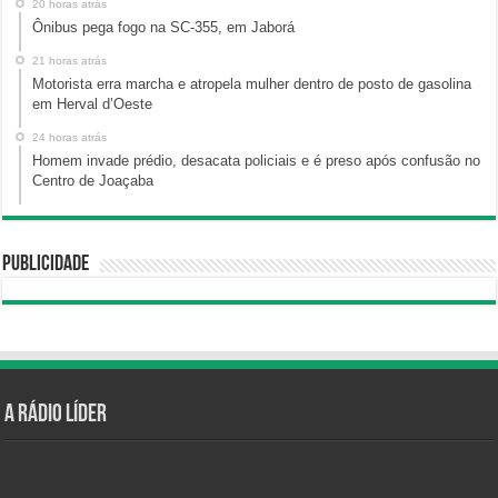
20 horas atrás
Ônibus pega fogo na SC-355, em Jaborá
21 horas atrás
Motorista erra marcha e atropela mulher dentro de posto de gasolina
em Herval d’Oeste
24 horas atrás
Homem invade prédio, desacata policiais e é preso após confusão no
Centro de Joaçaba
Publicidade
A Rádio Líder