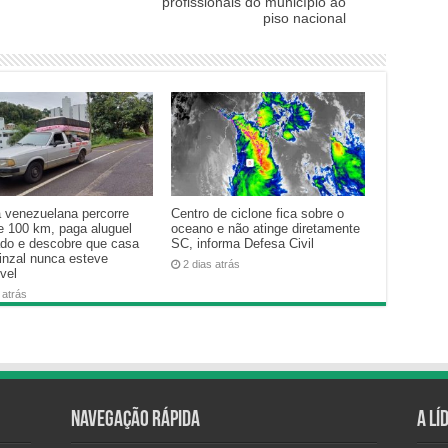
profissionais do município ao
piso nacional
a venezuelana percorre
Centro de ciclone fica sobre o
e 100 km, paga aluguel
oceano e não atinge diretamente
ado e descobre que casa
SC, informa Defesa Civil
inzal nunca esteve
2 dias atrás
vel
 atrás
Navegação Rápida
A Lí