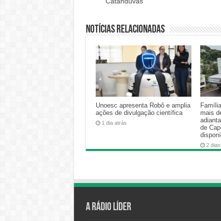
Catanduvas
Notícias relacionadas
Unoesc apresenta Robô e amplia
Famíli
ações de divulgação científica
mais d
adiant
1 dia atrás
de Cap
disponí
2 dias
A Rádio Líder