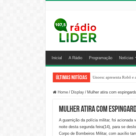
Inicial
A Rádio
Programação
Notícias
Últimas Notícias
Unoesc apresenta Robô e a
Home
/
Display
/
Mulher atira com espingard
Mulher atira com espingar
A guarnição da polícia militar, foi acionada
noite desta segunda feira(14), para se des
Corpo de Bombeiros Militar, com auxílio t