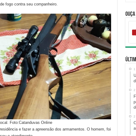
 de fogo contra seu companheiro.
Ouça
Últim
1
U
d
2
F
p
d
2
ocal. Foto:Catanduvas Online
C
a
 residência e fazer a apreensão dos armamentos. O homem, foi
usou o atendimento.