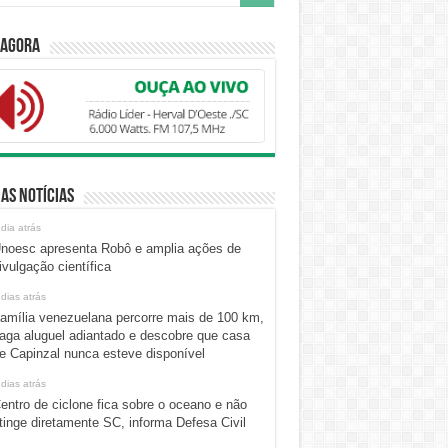
 Agora
as Notícias
 dia atrás
noesc apresenta Robô e amplia ações de
ivulgação científica
 dias atrás
amília venezuelana percorre mais de 100 km,
aga aluguel adiantado e descobre que casa
e Capinzal nunca esteve disponível
 dias atrás
entro de ciclone fica sobre o oceano e não
tinge diretamente SC, informa Defesa Civil