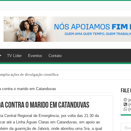
TV Líder
Eventos
Contato
mplia ações de divulgação científica
a contra o marido em Catanduvas
Fale
j
da contra o marido em Catanduvas
(
(
 via Central Regional de Emergência, por volta das 21:30 da
locar até a Linha Águas Claras em Catanduvas, em apoio ao
ambém da guarnição de Jaborá, onde abordou uma Sra, a qual