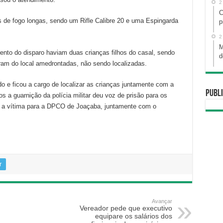
2
C
 de fogo longas, sendo um Rifle Calibre 20 e uma Espingarda
p
2
M
nto do disparo haviam duas crianças filhos do casal, sendo
d
ram do local amedrontadas, não sendo localizadas.
o e ficou a cargo de localizar as crianças juntamente com a
Publi
s a guarnição da polícia militar deu voz de prisão para os
o a vítima para a DPCO de Joaçaba, juntamente com o
r
Avançar
Vereador pede que executivo
equipare os salários dos