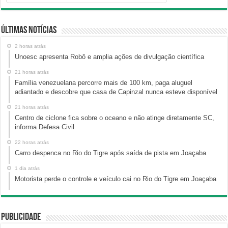
Últimas Notícias
2 horas atrás
Unoesc apresenta Robô e amplia ações de divulgação científica
21 horas atrás
Família venezuelana percorre mais de 100 km, paga aluguel
adiantado e descobre que casa de Capinzal nunca esteve disponível
21 horas atrás
Centro de ciclone fica sobre o oceano e não atinge diretamente SC,
informa Defesa Civil
22 horas atrás
Carro despenca no Rio do Tigre após saída de pista em Joaçaba
1 dia atrás
Motorista perde o controle e veículo cai no Rio do Tigre em Joaçaba
Publicidade