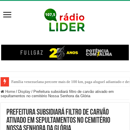
Família venezuelana percorre mais de 100 km, paga aluguel adiantado e de
Centro de ciclone fica sobre o oceano e não atinge diretamente SC, informa
Home
/
Display
/
Prefeitura subsidiará filtro de carvão ativado em
sepultamentos no cemitério Nossa Senhora da Glória
Prefeitura subsidiará filtro de carvão
ativado em sepultamentos no cemitério
Nossa Senhora da Glória