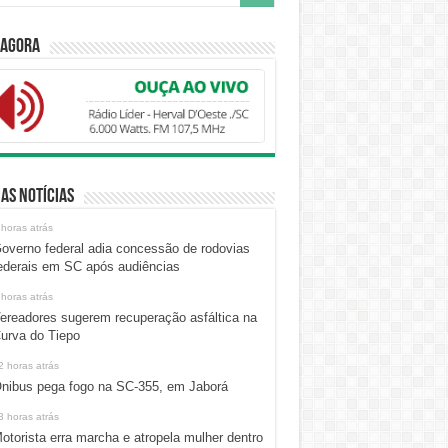
 Agora
as Notícias
 horas atrás
overno federal adia concessão de rodovias
ederais em SC após audiências
 horas atrás
ereadores sugerem recuperação asfáltica na
urva do Tiepo
2 horas atrás
nibus pega fogo na SC-355, em Jaborá
3 horas atrás
otorista erra marcha e atropela mulher dentro