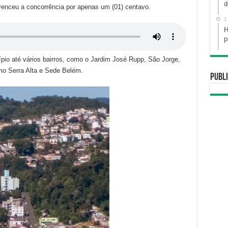
d
venceu a concorrência por apenas um (01) centavo.
1
H
p
ípio até vários bairros, como o Jardim José Rupp, São Jorge,
mo Serra Alta e Sede Belém.
Publi