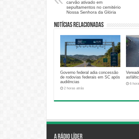
carvão ativado em
sepultamentos no cemitério
Nossa Senhora da Glória
Notícias relacionadas
Governo federal adia concessão
Veread
de rodovias federais em SC após
asfálti
audiências
6 hor
2 horas atrás
A Rádio Líder