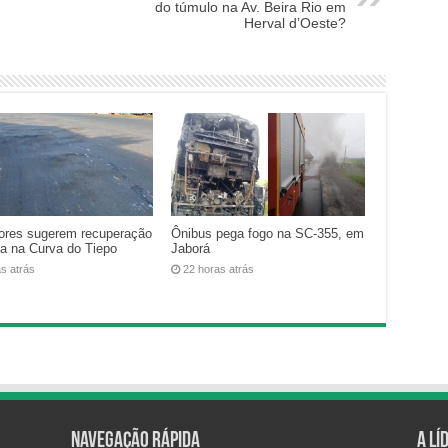
do túmulo na Av. Beira Rio em
Herval d’Oeste?
ores sugerem recuperação
Ônibus pega fogo na SC-355, em
ca na Curva do Tiepo
Jaborá
as atrás
22 horas atrás
Navegação Rápida
A Lí