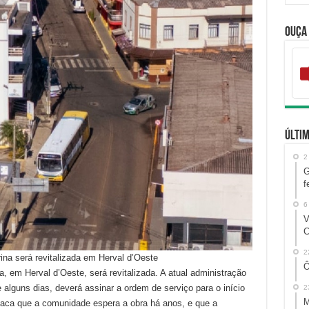
Ouça
Últim
2
G
f
6
V
C
2
na será revitalizada em Herval d’Oeste
Ô
, em Herval d’Oeste, será revitalizada. A atual administração
de alguns dias, deverá assinar a ordem de serviço para o início
2
M
taca que a comunidade espera a obra há anos, e que a