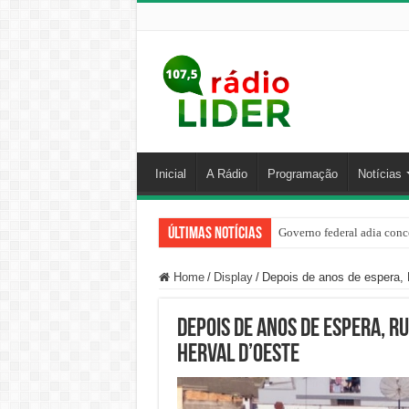
Inicial
A Rádio
Programação
Notícias
Últimas Notícias
Governo federal adia conc
Home
/
Display
/
Depois de anos de espera, 
Depois de anos de espera, R
Herval d’Oeste