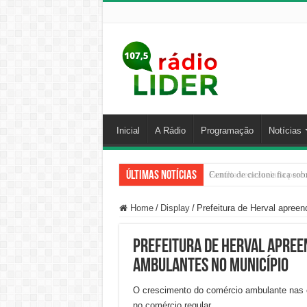
Inicial
A Rádio
Programação
Notícias
Últimas Notícias
Centro de ciclone fica sob
Home
/
Display
/
Prefeitura de Herval apree
Prefeitura de Herval apree
ambulantes no município
O crescimento do comércio ambulante nas c
no comércio regular.