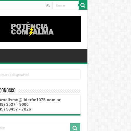
 Conosco
ornalismo@liderfm1075.com.br
49) 3527 - 9000
49) 98437 - 7826