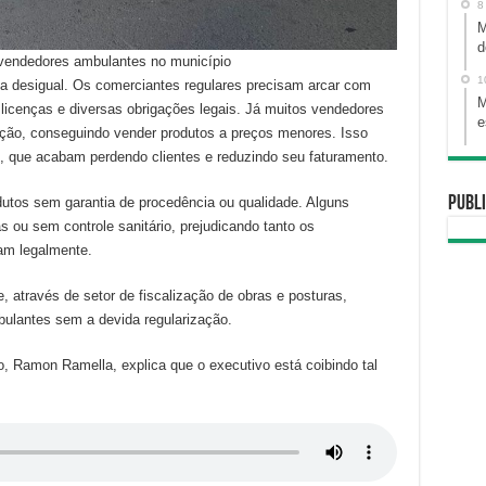
8
M
d
e vendedores ambulantes no município
1
ia desigual. Os comerciantes regulares precisam arcar com
M
, licenças e diversas obrigações legais. Já muitos vendedores
e
ação, conseguindo vender produtos a preços menores. Isso
is, que acabam perdendo clientes e reduzindo seu faturamento.
Publi
dutos sem garantia de procedência ou qualidade. Alguns
 ou sem controle sanitário, prejudicando tanto os
am legalmente.
te, através de setor de fiscalização de obras e posturas,
bulantes sem a devida regularização.
, Ramon Ramella, explica que o executivo está coibindo tal