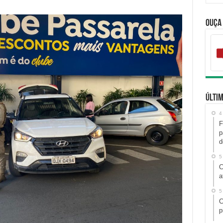
Ouça
Últim
4
F
p
d
5
C
a
5
C
p