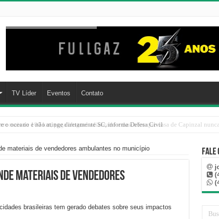
TV Líder
Eventos
Contato
re o oceano e não atinge diretamente SC, informa Defesa Civil
nde materiais de vendedores ambulantes no município
Fale
j
nde materiais de vendedores
(
(
idades brasileiras tem gerado debates sobre seus impactos