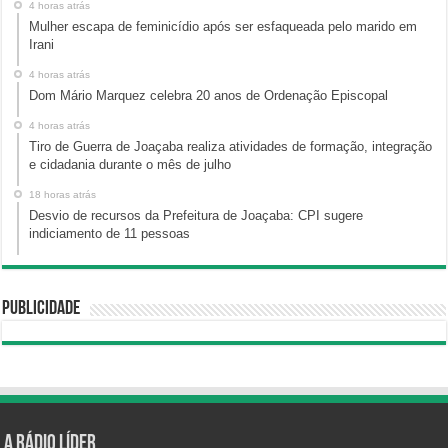
4 horas atrás
Mulher escapa de feminicídio após ser esfaqueada pelo marido em
Irani
4 horas atrás
Dom Mário Marquez celebra 20 anos de Ordenação Episcopal
4 horas atrás
Tiro de Guerra de Joaçaba realiza atividades de formação, integração
e cidadania durante o mês de julho
18 horas atrás
Desvio de recursos da Prefeitura de Joaçaba: CPI sugere
indiciamento de 11 pessoas
Publicidade
A Rádio Líder