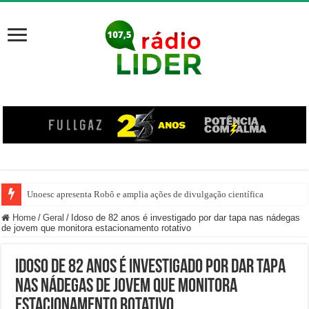
Unoesc apresenta Robô e amplia ações de divulgação científica
Família venezuelana percorre mais de 100 km, paga aluguel adiantado e de
Home
/
Geral
/
Idoso de 82 anos é investigado por dar tapa nas nádegas
de jovem que monitora estacionamento rotativo
Idoso de 82 anos é investigado por dar tapa
nas nádegas de jovem que monitora
estacionamento rotativo