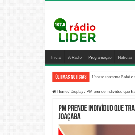
Inicial
A Rádio
Programação
Notícias
Últimas Notícias
Unoesc apresenta Robô e a
Família venezuelana perco
Home
/
Display
/
PM prende indivíduo que t
PM prende indivíduo que tr
Joaçaba