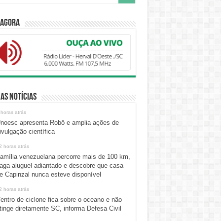
 Agora
as Notícias
 horas atrás
noesc apresenta Robô e amplia ações de
ivulgação científica
2 horas atrás
amília venezuelana percorre mais de 100 km,
aga aluguel adiantado e descobre que casa
e Capinzal nunca esteve disponível
2 horas atrás
entro de ciclone fica sobre o oceano e não
tinge diretamente SC, informa Defesa Civil