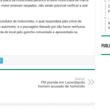
a placa da motocicleta pertence a outra motocicleta de marca
2
e motor estavam raspados, não sendo possível verificar a real
C
p
1
 condutor da motocicleta, o qual responderá pelo crime de
M
lo automotor, e o passageiro liberado por não haver nenhuma
d
vida do local pelo guincho conveniado e apresentada na
Publi
r
Avançar
PM prende em Lacerdópolis
homem acusado de homicídio