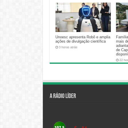
Unoesc apresenta Robô e amplia
Famíli
ações de divulgação científica
mais d
adiant
3 horas atrás
de Cap
disponí
22 ho
A Rádio Líder