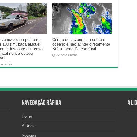
a venezuelana percorre
Centro de ciclone fica sobre o
e 100 km, paga aluguel
oceano e não atinge diretamente
ado e descobre que casa
SC, informa Defesa Civil
inzal nunca esteve
22 horas atrás
vel
ras atrás
Navegação Rápida
A Lí
Home
A Rádio
Notícias