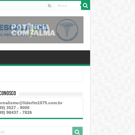
 esteve disponível
 Conosco
ornalismo@liderfm1075.com.br
49) 3527 - 9000
49) 98437 - 7826