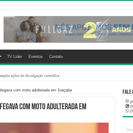
TV Líder
Eventos
Contato
mplia ações de divulgação científica
rre mais de 100 km, paga aluguel adiantado e descobre que casa de Capinzal nunca
rafegava com moto adulterada em Joaçaba
Fale
j
afegava com moto adulterada em
(
(