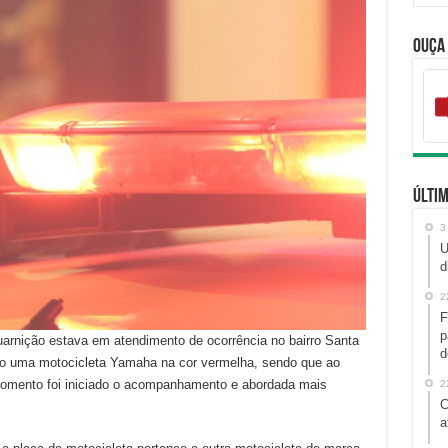
Ouça
Últim
3
U
d
2
F
p
guarnição estava em atendimento de ocorrência no bairro Santa
d
o uma motocicleta Yamaha na cor vermelha, sendo que ao
momento foi iniciado o acompanhamento e abordada mais
2
C
a