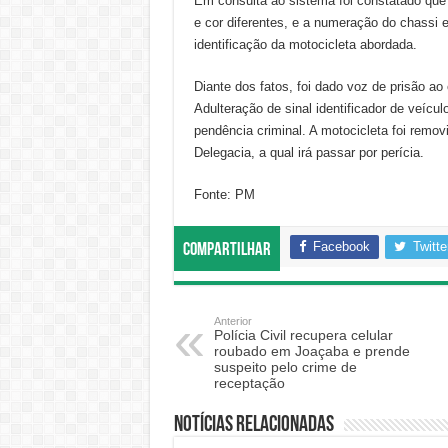
Em consulta ao sistema foi constatado que 
e cor diferentes, e a numeração do chassi 
identificação da motocicleta abordada.
Diante dos fatos, foi dado voz de prisão ao
Adulteração de sinal identificador de veícu
pendência criminal. A motocicleta foi remo
Delegacia, a qual irá passar por perícia.
Fonte: PM
Facebook
Twitte
Compartilhar
Anterior
Polícia Civil recupera celular
roubado em Joaçaba e prende
suspeito pelo crime de
receptação
Notícias relacionadas