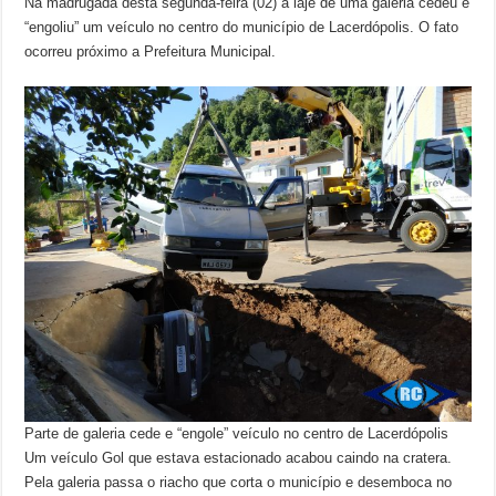
Na madrugada desta segunda-feira (02) a laje de uma galeria cedeu e
“engoliu” um veículo no centro do município de Lacerdópolis. O fato
ocorreu próximo a Prefeitura Municipal.
Parte de galeria cede e “engole” veículo no centro de Lacerdópolis
Um veículo Gol que estava estacionado acabou caindo na cratera.
Pela galeria passa o riacho que corta o município e desemboca no