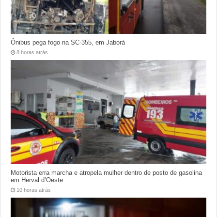
Ônibus pega fogo na SC-355, em Jaborá
8 horas atrás
Motorista erra marcha e atropela mulher dentro de posto de gasolina
em Herval d’Oeste
10 horas atrás