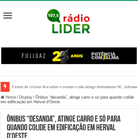
Centro de ciclone fica sobre o oceano e não atinge diretamente SC, informa
Carro despenca no Rio do Tigre após saída de pista em Joaçaba
Home
/
Display
/
Ônibus “desanda”, atinge carro e só para quando colide
em edificação em Herval d’Oeste
Ônibus “desanda”, atinge carro e só para
quando colide em edificação em Herval
d’Oeste