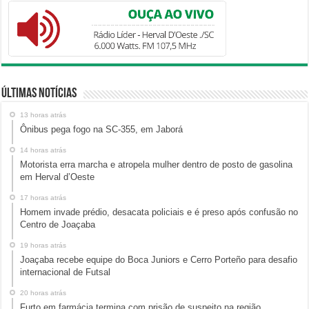
Últimas Notícias
13 horas atrás
Ônibus pega fogo na SC-355, em Jaborá
14 horas atrás
Motorista erra marcha e atropela mulher dentro de posto de gasolina
em Herval d’Oeste
17 horas atrás
Homem invade prédio, desacata policiais e é preso após confusão no
Centro de Joaçaba
19 horas atrás
Joaçaba recebe equipe do Boca Juniors e Cerro Porteño para desafio
internacional de Futsal
20 horas atrás
Furto em farmácia termina com prisão de suspeito na região