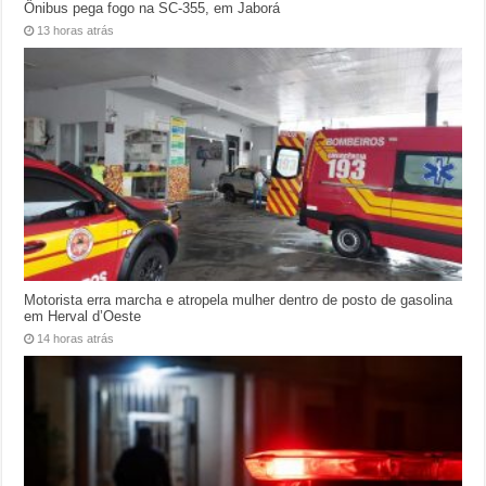
Ônibus pega fogo na SC-355, em Jaborá
13 horas atrás
Motorista erra marcha e atropela mulher dentro de posto de gasolina
em Herval d’Oeste
14 horas atrás