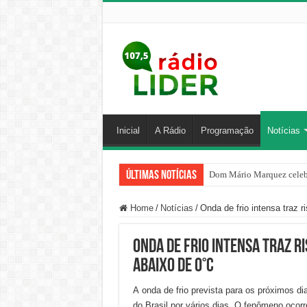
Inicial
A Rádio
Programação
Notícias
Últimas Notícias
Dom Mário Marquez celebr
Home
/
Notícias
/
Onda de frio intensa traz 
Onda de frio intensa traz 
abaixo de 0°C
A onda de frio prevista para os próximos d
do Brasil por vários dias. O fenômeno oc