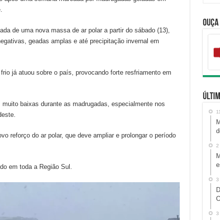
.
Ouça
da de uma nova massa de ar polar a partir do sábado (13),
egativas, geadas amplas e até precipitação invernal em
rio já atuou sobre o país, provocando forte resfriamento em
Últim
as muito baixas durante as madrugadas, especialmente nos
1
deste.
M
d
o reforço do ar polar, que deve ampliar e prolongar o período
2
M
e
ido em toda a Região Sul.
3
D
O
3