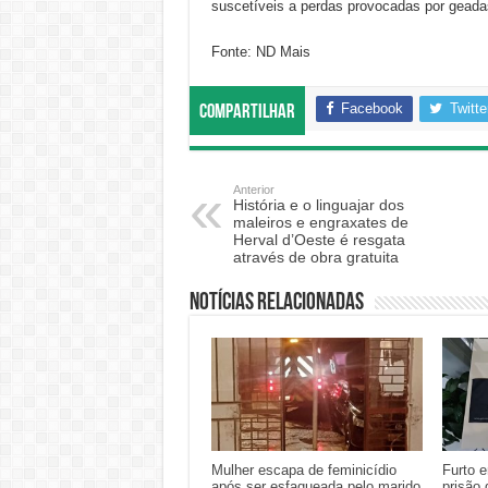
suscetíveis a perdas provocadas por geada
Fonte: ND Mais
Facebook
Twitte
Compartilhar
Anterior
História e o linguajar dos
maleiros e engraxates de
Herval d’Oeste é resgata
através de obra gratuita
Notícias relacionadas
Mulher escapa de feminicídio
Furto 
após ser esfaqueada pelo marido
prisão 