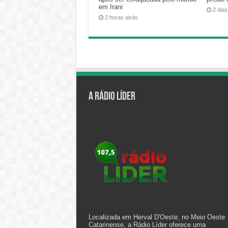
em Irani
2 dias
2 horas atrás
A Rádio Líder
Localizada em Herval D'Oeste, no Meio Oeste
Catarinense, a Rádio Líder oferece uma