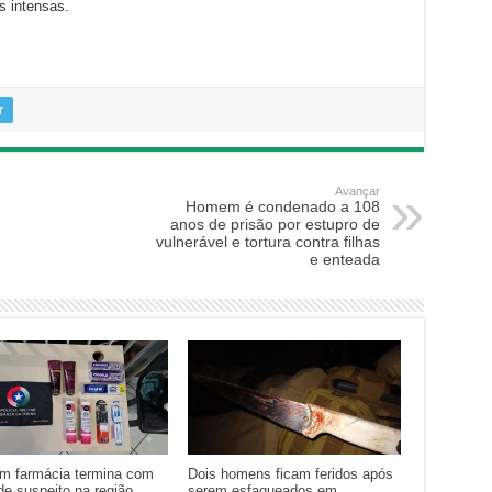
s intensas.
r
Avançar
Homem é condenado a 108
anos de prisão por estupro de
vulnerável e tortura contra filhas
e enteada
em farmácia termina com
Dois homens ficam feridos após
de suspeito na região
serem esfaqueados em