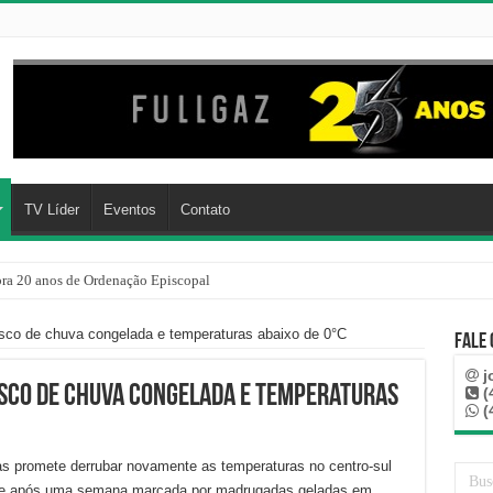
TV Líder
Eventos
Contato
a 20 anos de Ordenação Episcopal
risco de chuva congelada e temperaturas abaixo de 0°C
Fale
j
risco de chuva congelada e temperaturas
(
(
ias promete derrubar novamente as temperaturas no centro-sul
orre após uma semana marcada por madrugadas geladas em