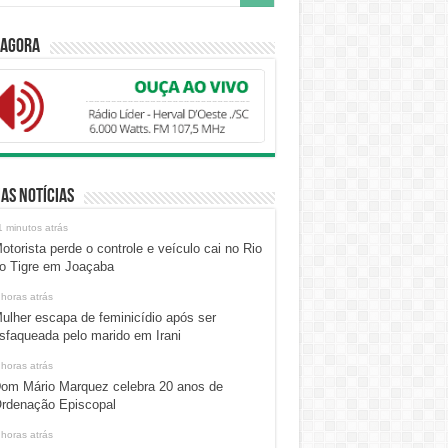
 Agora
as Notícias
1 minutos atrás
otorista perde o controle e veículo cai no Rio
o Tigre em Joaçaba
 horas atrás
ulher escapa de feminicídio após ser
sfaqueada pelo marido em Irani
 horas atrás
om Mário Marquez celebra 20 anos de
rdenação Episcopal
 horas atrás