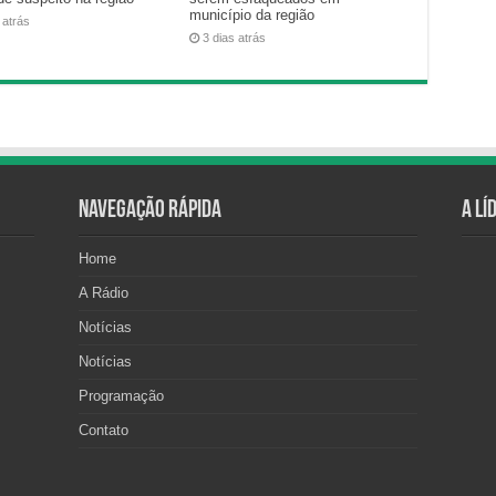
município da região
 atrás
3 dias atrás
Navegação Rápida
A Lí
Home
A Rádio
Notícias
Notícias
Programação
Contato