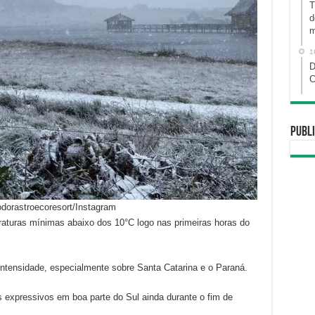
T
d
m
1
D
C
Publi
odorastroecoresort/Instagram
eraturas mínimas abaixo dos 10°C logo nas primeiras horas do
intensidade, especialmente sobre Santa Catarina e o Paraná.
 expressivos em boa parte do Sul ainda durante o fim de