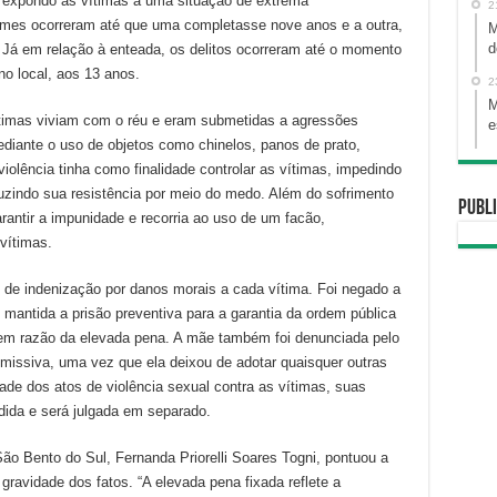
e expondo as vítimas a uma situação de extrema
2
crimes ocorreram até que uma completasse nove anos e a outra,
M
d
 Já em relação à enteada, os delitos ocorreram até o momento
no local, aos 13 anos.
2
M
vítimas viviam com o réu e eram submetidas a agressões
e
ediante o uso de objetos como chinelos, panos de prato,
 violência tinha como finalidade controlar as vítimas, impedindo
uzindo sua resistência por meio do medo. Além do sofrimento
Publi
arantir a impunidade e recorria ao uso de um facão,
 vítimas.
de indenização por danos morais a cada vítima. Foi negado a
o mantida a prisão preventiva para a garantia da ordem pública
e em razão da elevada pena. A mãe também foi denunciada pelo
missiva, uma vez que ela deixou de adotar quaisquer outras
ade dos atos de violência sexual contra as vítimas, suas
ndida e será julgada em separado.
São Bento do Sul, Fernanda Priorelli Soares Togni, pontuou a
ravidade dos fatos. “A elevada pena fixada reflete a