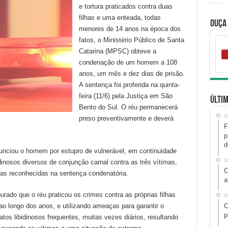
e tortura praticados contra duas
filhas e uma enteada, todas
Ouça
menores de 14 anos na época dos
fatos, o Ministério Público de Santa
Catarina (MPSC) obteve a
condenação de um homem a 108
anos, um mês e dez dias de prisão.
A sentença foi proferida na quinta-
feira (11/6) pela Justiça em São
Últim
Bento do Sul. O réu permanecerá
1
preso preventivamente e deverá
F
p
d
unciou o homem por estupro de vulnerável, em continuidade
1
bidinosos diversos de conjunção carnal contra as três vítimas,
C
utas reconhecidas na sentença condenatória.
a
ado que o réu praticou os crimes contra as próprias filhas
1
ao longo dos anos, e utilizando ameaças para garantir o
C
p
atos libidinosos frequentes, muitas vezes diários, resultando