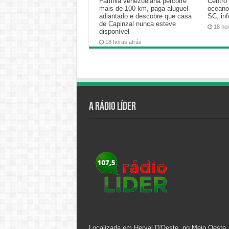
Família venezuelana percorre
Centro 
mais de 100 km, paga aluguel
oceano
adiantado e descobre que casa
SC, in
de Capinzal nunca esteve
18 ho
disponível
18 horas atrás
A Rádio Líder
Localizada em Herval D'Oeste, no Meio Oeste