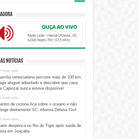
 Agora
as Notícias
8 horas atrás
amília venezuelana percorre mais de 100 km,
aga aluguel adiantado e descobre que casa
e Capinzal nunca esteve disponível
8 horas atrás
entro de ciclone fica sobre o oceano e não
tinge diretamente SC, informa Defesa Civil
9 horas atrás
arro despenca no Rio do Tigre após saída de
ista em Joaçaba