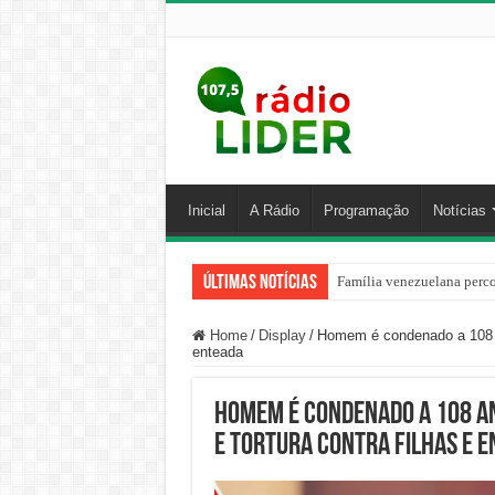
Inicial
A Rádio
Programação
Notícias
Últimas Notícias
Família venezuelana perco
Centro de ciclone fica sob
Home
/
Display
/
Homem é condenado a 108 ano
enteada
Homem é condenado a 108 an
e tortura contra filhas e 