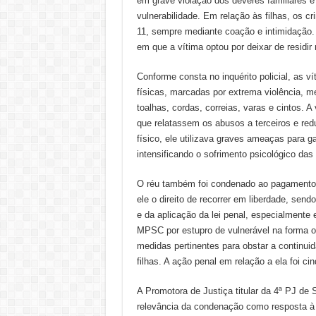
em grave violação dos deveres familiares 
vulnerabilidade. Em relação às filhas, os 
11, sempre mediante coação e intimidação.
em que a vítima optou por deixar de residir 
Conforme consta no inquérito policial, as 
físicas, marcadas por extrema violência, m
toalhas, cordas, correias, varas e cintos. A
que relatassem os abusos a terceiros e red
físico, ele utilizava graves ameaças para g
intensificando o sofrimento psicológico das
O réu também foi condenado ao pagamento 
ele o direito de recorrer em liberdade, send
e da aplicação da lei penal, especialment
MPSC por estupro de vulnerável na forma o
medidas pertinentes para obstar a continuid
filhas. A ação penal em relação a ela foi ci
A Promotora de Justiça titular da 4ª PJ de 
relevância da condenação como resposta à g