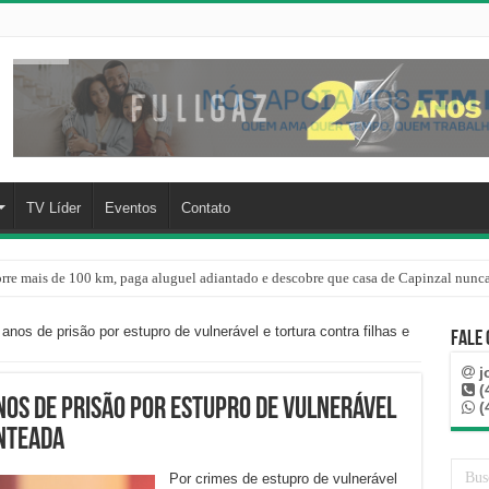
TV Líder
Eventos
Contato
rre mais de 100 km, paga aluguel adiantado e descobre que casa de Capinzal nunca
re o oceano e não atinge diretamente SC, informa Defesa Civil
s de prisão por estupro de vulnerável e tortura contra filhas e
Fale
j
(
os de prisão por estupro de vulnerável
(
enteada
Por crimes de estupro de vulnerável