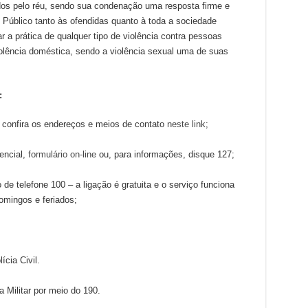
dos pelo réu, sendo sua condenação uma resposta firme e
o Público tanto às ofendidas quanto à toda a sociedade
r a prática de qualquer tipo de violência contra pessoas
olência doméstica, sendo a violência sexual uma de suas
al:
– confira os endereços e meios de contato
neste link
;
encial,
formulário on-line
ou, para informações, disque 127;
e telefone 100 – a ligação é gratuita e o serviço funciona
 domingos e feriados;
cia Civil.
 Militar por meio do 190.