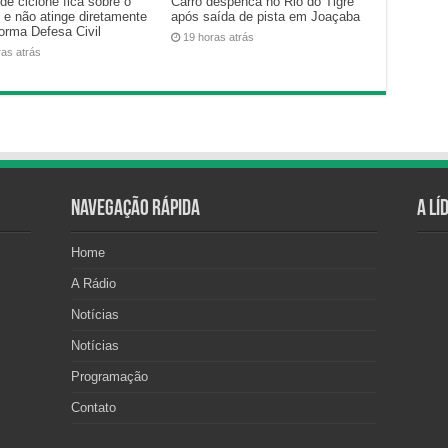
de ciclone fica sobre o
Carro despenca no Rio do Tigre
 e não atinge diretamente
após saída de pista em Joaçaba
forma Defesa Civil
19 horas atrás
ras atrás
Navegação Rápida
A Lí
Home
A Rádio
Notícias
Notícias
Programação
Contato