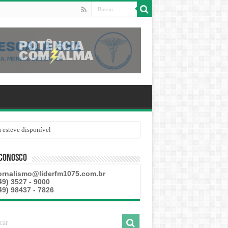
 esteve disponível
 Conosco
ornalismo@liderfm1075.com.br
49) 3527 - 9000
49) 98437 - 7826