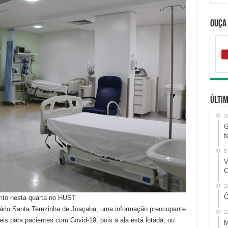
Ouça
Últim
2
G
f
5
V
C
2
Ô
nto nesta quarta no HUST
itário Santa Terezinha de Joaçaba, uma informação preocupante
2
veis para pacientes com Covid-19, pois a ala está lotada, ou
M