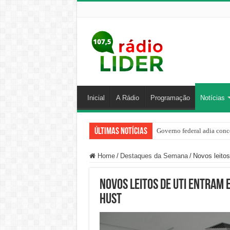
Inicial
A Rádio
Programação
Notícias
Últimas Notícias
Governo federal adia conc
Home
/
Destaques da Semana
/
Novos leito
Novos leitos de UTI entram
HUST