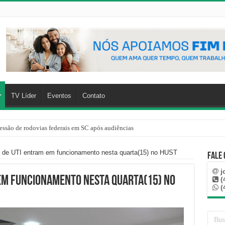
TV Líder
Eventos
Contato
essão de rodovias federais em SC após audiências
s de UTI entram em funcionamento nesta quarta(15) no HUST
Fale
j
 em funcionamento nesta quarta(15) no
(
(