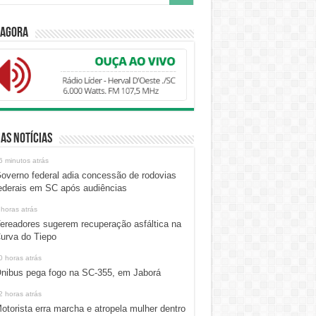
 Agora
as Notícias
6 minutos atrás
overno federal adia concessão de rodovias
ederais em SC após audiências
 horas atrás
ereadores sugerem recuperação asfáltica na
urva do Tiepo
0 horas atrás
nibus pega fogo na SC-355, em Jaborá
2 horas atrás
otorista erra marcha e atropela mulher dentro