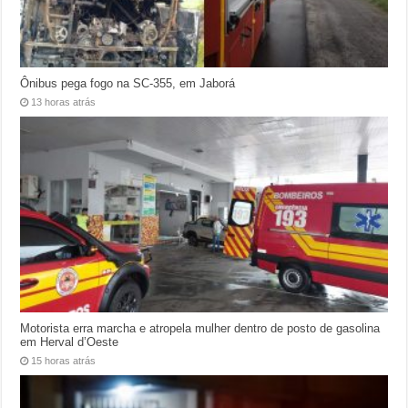
Ônibus pega fogo na SC-355, em Jaborá
13 horas atrás
Motorista erra marcha e atropela mulher dentro de posto de gasolina
em Herval d’Oeste
15 horas atrás