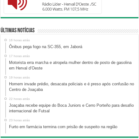
Últimas Notícias
16 horas atrás
Ônibus pega fogo na SC-355, em Jaborá
17 horas atrás
Motorista erra marcha e atropela mulher dentro de posto de gasolina
em Herval d’Oeste
19 horas atrás
Homem invade prédio, desacata policiais e é preso após confusão no
Centro de Joaçaba
22 horas atrás
Joaçaba recebe equipe do Boca Juniors e Cerro Porteño para desafio
internacional de Futsal
23 horas atrás
Furto em farmácia termina com prisão de suspeito na região