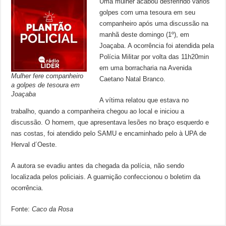
Uma mulher acabou desferindo vários
golpes com uma tesoura em seu
companheiro após uma discussão na
manhã deste domingo (1º), em
Joaçaba. A ocorrência foi atendida pela
Polícia Militar por volta das 11h20min
em uma borracharia na Avenida
Mulher fere companheiro
Caetano Natal Branco.
a golpes de tesoura em
Joaçaba
A vítima relatou que estava no
trabalho, quando a companheira chegou ao local e iniciou a
discussão. O homem, que apresentava lesões no braço esquerdo e
nas costas, foi atendido pelo SAMU e encaminhado pelo à UPA de
Herval d´Oeste.
A autora se evadiu antes da chegada da polícia, não sendo
localizada pelos policiais. A guarnição confeccionou o boletim da
ocorrência.
Fonte:
Caco da Rosa