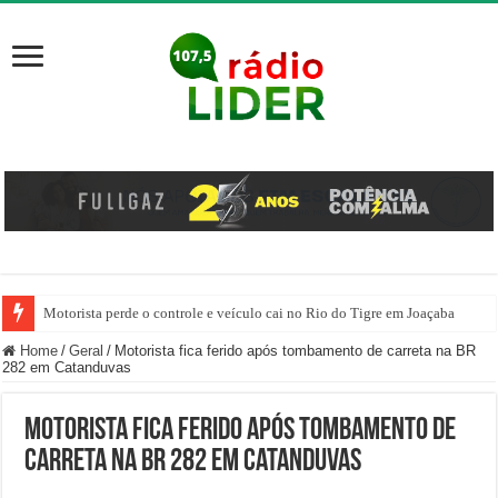
Motorista perde o controle e veículo cai no Rio do Tigre em Joaçaba
Dom Mário Marquez celebra 20 anos de Ordenação Episcopal
Home
/
Geral
/
Motorista fica ferido após tombamento de carreta na BR
282 em Catanduvas
Motorista fica ferido após tombamento de
carreta na BR 282 em Catanduvas