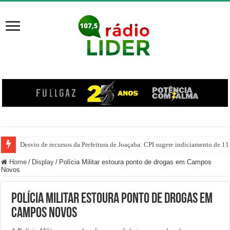
Desvio de recursos da Prefeitura de Joaçaba: CPI sugere indiciamento de 11
PM prende homem por agredir companheira e apreende quase 1 kg de drogas
Home
/
Display
/
Polícia Militar estoura ponto de drogas em Campos
Novos
Polícia Militar estoura ponto de drogas em
Campos Novos