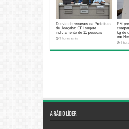
Desvio de recursos da Prefeitura
PM pre
de Joaçaba: CPI sugere
compan
indiciamento de 11 pessoas
kg de 
em Her
3 horas atrás
4 hor
A Rádio Líder