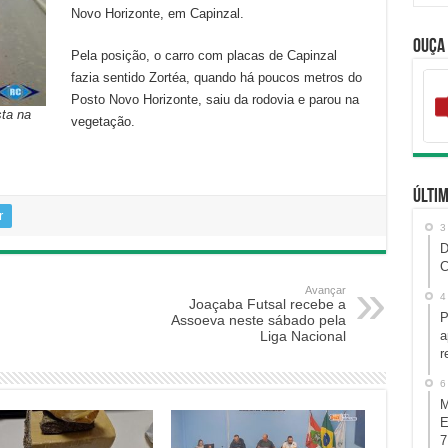
Novo Horizonte, em Capinzal.
Ouça
Pela posição, o carro com placas de Capinzal
fazia sentido Zortéa, quando há poucos metros do
Posto Novo Horizonte, saiu da rodovia e parou na
sta na
vegetação.
Últim
r
3
D
C
Avançar
4
Joaçaba Futsal recebe a
P
Assoeva neste sábado pela
Liga Nacional
a
r
6
M
E
7