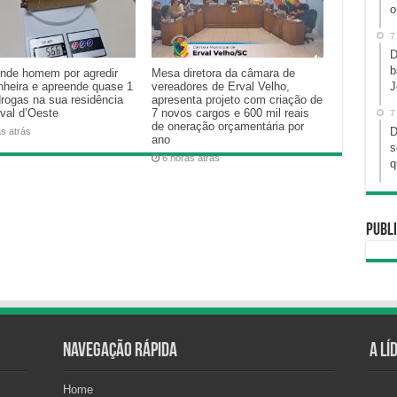
o
7
D
b
nde homem por agredir
Mesa diretora da câmara de
J
heira e apreende quase 1
vereadores de Erval Velho,
drogas na sua residência
apresenta projeto com criação de
val d’Oeste
7 novos cargos e 600 mil reais
7
de oneração orçamentária por
D
as atrás
ano
s
6 horas atrás
q
Publi
Navegação Rápida
A Lí
Home