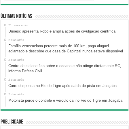
Últimas Notícias
21 horas atrás
Unoesc apresenta Robô e amplia ações de divulgação científica
2 dias atrás
Família venezuelana percorre mais de 100 km, paga aluguel
adiantado e descobre que casa de Capinzal nunca esteve disponível
2 dias atrás
Centro de ciclone fica sobre o oceano e não atinge diretamente SC,
informa Defesa Civil
2 dias atrás
Carro despenca no Rio do Tigre após saída de pista em Joaçaba
2 dias atrás
Motorista perde o controle e veículo cai no Rio do Tigre em Joaçaba
Publicidade