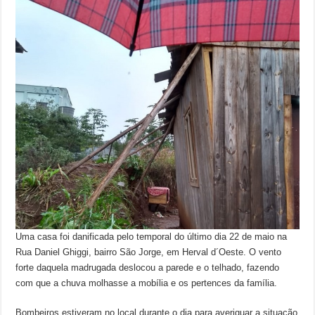
Uma casa foi danificada pelo temporal do último dia 22 de maio na
Rua Daniel Ghiggi, bairro São Jorge, em Herval d´Oeste. O vento
forte daquela madrugada deslocou a parede e o telhado, fazendo
com que a chuva molhasse a mobília e os pertences da família.
Bombeiros estiveram no local durante o dia para averiguar a situação