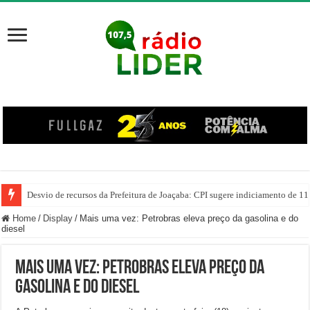
Desvio de recursos da Prefeitura de Joaçaba: CPI sugere indiciamento de 11
PM prende homem por agredir companheira e apreende quase 1 kg de drogas
Home
/
Display
/
Mais uma vez: Petrobras eleva preço da gasolina e do
diesel
Mais uma vez: Petrobras eleva preço da
gasolina e do diesel