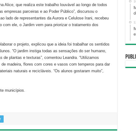
baixo
1
 Alice, que realiza este trabalho louvável ao longo de todos
para
M
s empresas parceiras e ao Poder Público”, discursou o
d
aumentar
ao lado de representantes da Aurora e Celulose Irani, recebeu
ou
1
o com ele, o Jardim vem para priorizar o tratamento dos
diminuir
M
o
e
volume.
aborar o projeto, explicou que a ideia foi trabalhar os sentidos
s alunos. “O jardim instiga todas as sensações do ser humano,
Publi
s de plantas e texturas”, comentou Leandra. “Utilizamos
s de madeira, flores com cores e vasos com temperos para dar
teriais naturais e recicláveis. “Os alunos gostaram muito”,
te municípios.
r