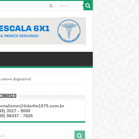
 esteve disponível
 Conosco
ornalismo@liderfm1075.com.br
49) 3527 - 9000
49) 98437 - 7826