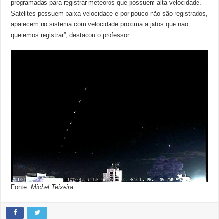
programadas para registrar meteoros que possuem alta velocidade.
Satélites possuem baixa velocidade e por pouco não são registrados,
aparecem no sistema com velocidade próxima a jatos que não
queremos registrar”, destacou o professor.
Fonte:
Michel Teixeira