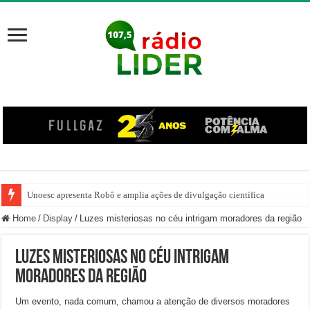
Unoesc apresenta Robô e amplia ações de divulgação científica
Família venezuelana percorre mais de 100 km, paga aluguel adiantado e de
Home
/
Display
/
Luzes misteriosas no céu intrigam moradores da região
Luzes misteriosas no céu intrigam
moradores da região
Um evento, nada comum, chamou a atenção de diversos moradores