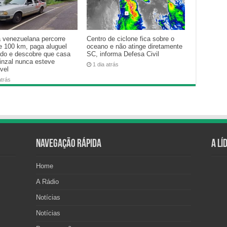
a venezuelana percorre
Centro de ciclone fica sobre o
e 100 km, paga aluguel
oceano e não atinge diretamente
ado e descobre que casa
SC, informa Defesa Civil
inzal nunca esteve
1 dia atrás
vel
atrás
Navegação Rápida
A Lí
Home
A Rádio
Notícias
Notícias