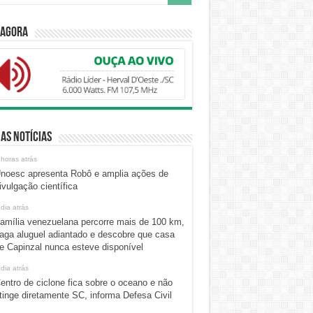
 Agora
as Notícias
 horas atrás
noesc apresenta Robô e amplia ações de
ivulgação científica
 dia atrás
amília venezuelana percorre mais de 100 km,
aga aluguel adiantado e descobre que casa
e Capinzal nunca esteve disponível
 dia atrás
entro de ciclone fica sobre o oceano e não
tinge diretamente SC, informa Defesa Civil