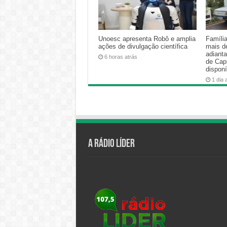
Unoesc apresenta Robô e amplia
Famíli
ações de divulgação científica
mais d
adiant
6 horas atrás
de Cap
disponí
1 dia 
A Rádio Líder