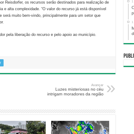
1
r Reisdorfer, os recursos serão destinados para realização de
C
 e alta complexidade. “O valor do recurso já está disponível
p
 e será muito bem-vindo, principalmente para um setor que
or.
1
M
d
or pela liberação do recurso e pelo apoio ao município.
Publi
r
Avançar
Luzes misteriosas no céu
intrigam moradores da região