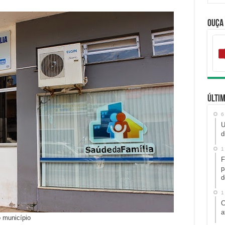
Ouça
Últim
6
U
d
1
F
p
d
1
C
a
 município