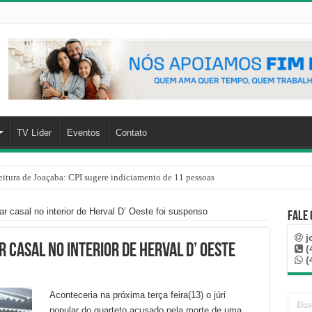
TV Líder
Eventos
Contato
eitura de Joaçaba: CPI sugere indiciamento de 11 pessoas
r casal no interior de Herval D’ Oeste foi suspenso
Fale
j
r casal no interior de Herval D’ Oeste
(
(
Aconteceria na próxima terça feira(13) o júri
popular do quarteto acusado pela morte de uma