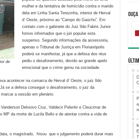
mulher e da tentativa de homicídio contra o marido
dela em Linha Santa Terezinha, interior de Herval
Ouça
d’ Oeste, próximo ao “Campo do Gaúcho”. Em
contato com o gabinete do Juiz Ildo Fabris Junior
fomos informados que o júri popular esta
suspenso. Segundo informações da assessoria,
apenas o Tribunal de Justiça em Florianópolis
poderá se manifestar, já que a defesa dos réus
Últim
pediu o desaforamento, devido ao grande apelo
ior de
emocional que o crime gerou na sociedade.
1
D
deva acontecer na comarca de Herval d’ Oeste, o juiz Ildo
C
 Já se a defesa conseguir o desaforamento, o juiz da
5
 marcar a sessão em plenário.
P
a
 Vanderson Delsiovo Cruz, Valdecir Pelentir e Cleucimar de
r
 MP da morte de Lucila Bello e de atentar contra a vida de
3
M
E
 data, o magistrado, frisou que o julgamento poderá durar mais
7