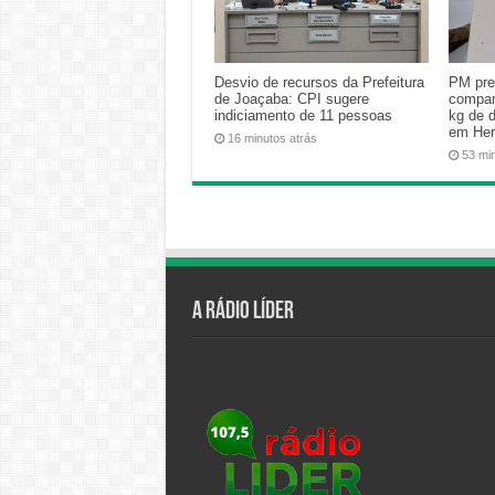
Desvio de recursos da Prefeitura
PM pre
de Joaçaba: CPI sugere
compan
indiciamento de 11 pessoas
kg de 
em Her
16 minutos atrás
53 mi
A Rádio Líder