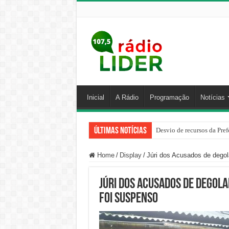
Inicial
A Rádio
Programação
Notícias
Últimas Notícias
Desvio de recursos da Pref
Home
/
Display
/
Júri dos Acusados de degola
Júri dos Acusados de degola
foi suspenso