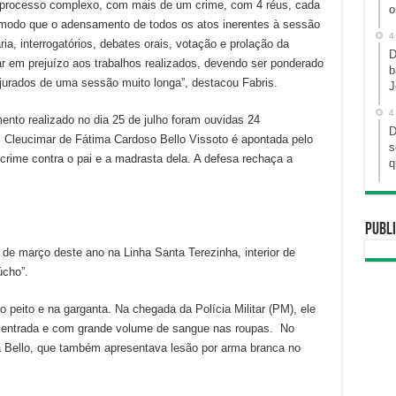
e processo complexo, com mais de um crime, com 4 réus, cada
o
e modo que o adensamento de todos os atos inerentes à sessão
4
ia, interrogatórios, debates orais, votação e prolação da
D
r em prejuízo aos trabalhos realizados, devendo ser ponderado
b
jurados de uma sessão muito longa”, destacou Fabris.
J
4
ento realizado no dia 25 de julho foram ouvidas 24
D
Cleucimar de Fátima Cardoso Bello Vissoto é apontada pelo
s
rime contra o pai e a madrasta dela. A defesa rechaça a
q
Publi
de março deste ano na Linha Santa Terezinha, interior de
úcho”.
o peito e na garganta. Na chegada da Polícia Militar (PM), ele
e entrada e com grande volume de sangue nas roupas. No
la Bello, que também apresentava lesão por arma branca no