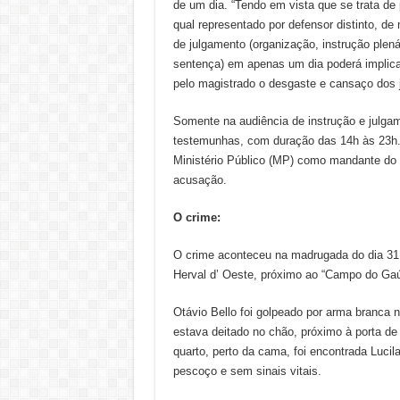
de um dia. “Tendo em vista que se trata d
qual representado por defensor distinto, d
de julgamento (organização, instrução plenár
sentença) em apenas um dia poderá implica
pelo magistrado o desgaste e cansaço dos 
Somente na audiência de instrução e julgam
testemunhas, com duração das 14h às 23h. 
Ministério Público (MP) como mandante do c
acusação.
O crime:
O crime aconteceu na madrugada do dia 31 
Herval d’ Oeste, próximo ao “Campo do Ga
Otávio Bello foi golpeado por arma branca n
estava deitado no chão, próximo à porta d
quarto, perto da cama, foi encontrada Luci
pescoço e sem sinais vitais.