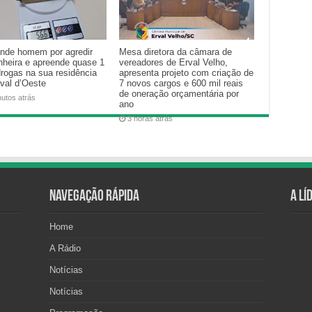
nde homem por agredir
Mesa diretora da câmara de
heira e apreende quase 1
vereadores de Erval Velho,
drogas na sua residência
apresenta projeto com criação de
val d’Oeste
7 novos cargos e 600 mil reais
de oneração orçamentária por
nutos atrás
ano
3 horas atrás
Navegação Rápida
A Lí
Home
A Rádio
Notícias
Notícias