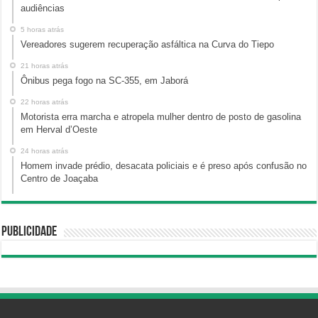
audiências
5 horas atrás
Vereadores sugerem recuperação asfáltica na Curva do Tiepo
21 horas atrás
Ônibus pega fogo na SC-355, em Jaborá
22 horas atrás
Motorista erra marcha e atropela mulher dentro de posto de gasolina
em Herval d’Oeste
24 horas atrás
Homem invade prédio, desacata policiais e é preso após confusão no
Centro de Joaçaba
Publicidade