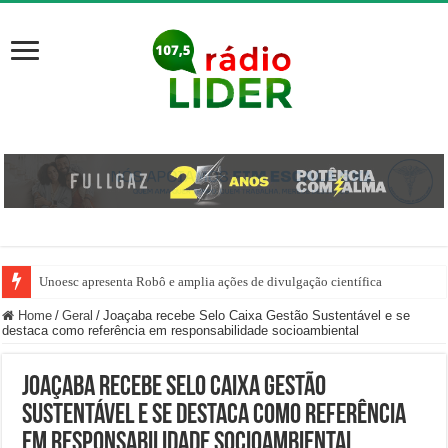
Unoesc apresenta Robô e amplia ações de divulgação científica
Família venezuelana percorre mais de 100 km, paga aluguel adiantado e de
Home
/
Geral
/
Joaçaba recebe Selo Caixa Gestão Sustentável e se
destaca como referência em responsabilidade socioambiental
Joaçaba recebe Selo Caixa Gestão
Sustentável e se destaca como referência
em responsabilidade socioambiental