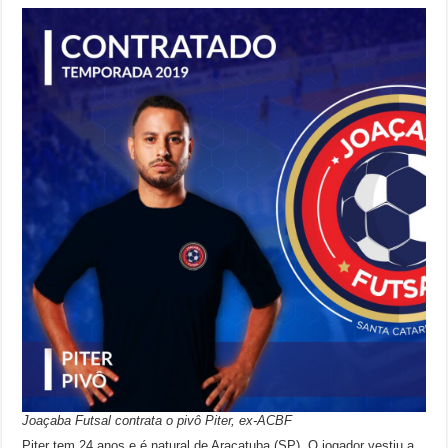
Joaçaba Futsal contrata o pivô Piter, ex-ACBF
Piter tem 24 anos e é natural de Araçatuba (SP). O jogador vestiu a