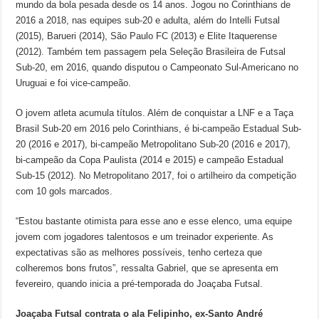
mundo da bola pesada desde os 14 anos. Jogou no Corinthians de
2016 a 2018, nas equipes sub-20 e adulta, além do Intelli Futsal
(2015), Barueri (2014), São Paulo FC (2013) e Elite Itaquerense
(2012). Também tem passagem pela Seleção Brasileira de Futsal
Sub-20, em 2016, quando disputou o Campeonato Sul-Americano no
Uruguai e foi vice-campeão.
O jovem atleta acumula títulos. Além de conquistar a LNF e a Taça
Brasil Sub-20 em 2016 pelo Corinthians, é bi-campeão Estadual Sub-
20 (2016 e 2017), bi-campeão Metropolitano Sub-20 (2016 e 2017),
bi-campeão da Copa Paulista (2014 e 2015) e campeão Estadual
Sub-15 (2012). No Metropolitano 2017, foi o artilheiro da competição
com 10 gols marcados.
“Estou bastante otimista para esse ano e esse elenco, uma equipe
jovem com jogadores talentosos e um treinador experiente. As
expectativas são as melhores possíveis, tenho certeza que
colheremos bons frutos”, ressalta Gabriel, que se apresenta em
fevereiro, quando inicia a pré-temporada do Joaçaba Futsal.
Joaçaba Futsal contrata o ala Felipinho, ex-Santo André