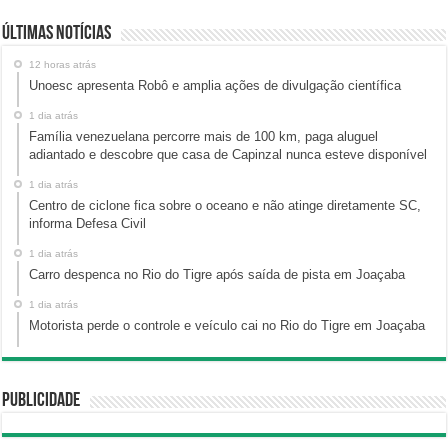
Últimas Notícias
12 horas atrás
Unoesc apresenta Robô e amplia ações de divulgação científica
1 dia atrás
Família venezuelana percorre mais de 100 km, paga aluguel
adiantado e descobre que casa de Capinzal nunca esteve disponível
1 dia atrás
Centro de ciclone fica sobre o oceano e não atinge diretamente SC,
informa Defesa Civil
1 dia atrás
Carro despenca no Rio do Tigre após saída de pista em Joaçaba
1 dia atrás
Motorista perde o controle e veículo cai no Rio do Tigre em Joaçaba
Publicidade