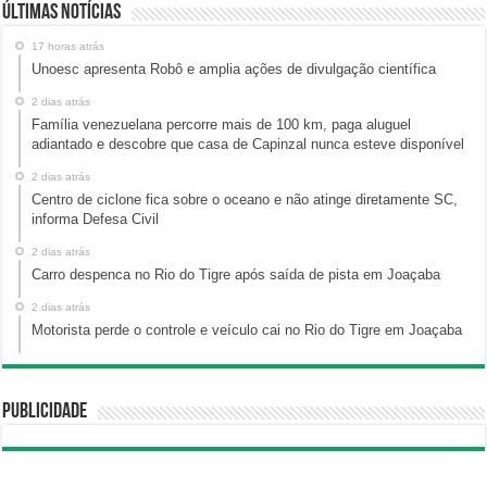
Últimas Notícias
17 horas atrás
Unoesc apresenta Robô e amplia ações de divulgação científica
2 dias atrás
Família venezuelana percorre mais de 100 km, paga aluguel
adiantado e descobre que casa de Capinzal nunca esteve disponível
2 dias atrás
Centro de ciclone fica sobre o oceano e não atinge diretamente SC,
informa Defesa Civil
2 dias atrás
Carro despenca no Rio do Tigre após saída de pista em Joaçaba
2 dias atrás
Motorista perde o controle e veículo cai no Rio do Tigre em Joaçaba
Publicidade