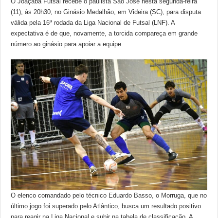
O Joaçaba Futsal recebe o paulista São José nesta segunda-feira
(11), às 20h30, no Ginásio Medalhão, em Videira (SC), para disputa
válida pela 16ª rodada da Liga Nacional de Futsal (LNF). A
expectativa é de que, novamente, a torcida compareça em grande
número ao ginásio para apoiar a equipe.
O elenco comandado pelo técnico Eduardo Basso, o Morruga, que no
último jogo foi superado pelo Atlântico, busca um resultado positivo
para reagir na Liga Nacional e subir na tabela de classificação. A