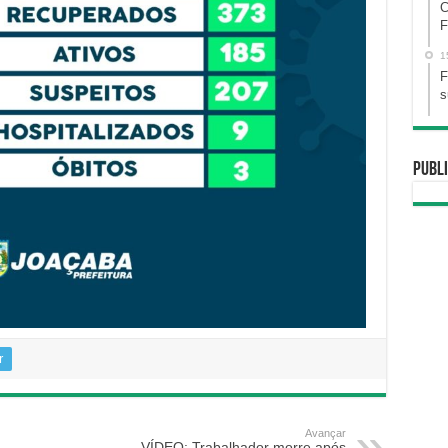
C
F
1
F
s
Publi
r
Avançar
VÍDEO: Trabalhador morre após