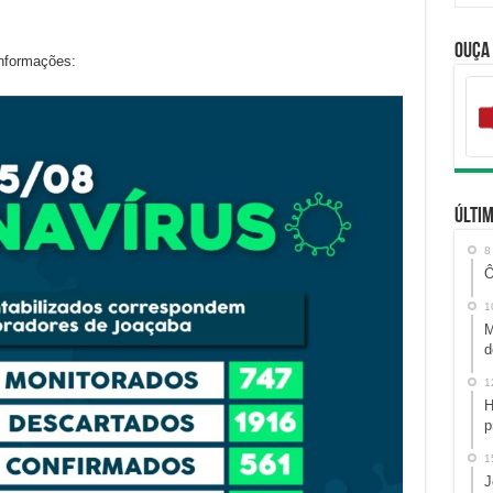
Ouça
informações:
Últim
8
Ô
1
M
d
1
H
p
1
J