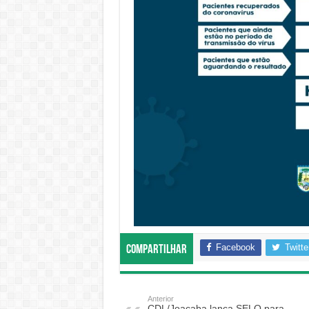
Facebook
Twitte
Compartilhar
Anterior
CDL/Joaçaba lança SELO para