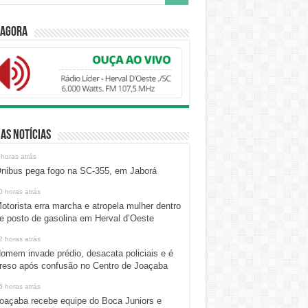
 Agora
as Notícias
 horas atrás
nibus pega fogo na SC-355, em Jaborá
0 horas atrás
otorista erra marcha e atropela mulher dentro
e posto de gasolina em Herval d’Oeste
2 horas atrás
omem invade prédio, desacata policiais e é
reso após confusão no Centro de Joaçaba
5 horas atrás
oaçaba recebe equipe do Boca Juniors e