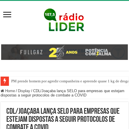
PM prende homem por agredir companheira e apreende quase 1 kg de drogas
Mesa diretora da câmara de vereadores de Erval Velho, apresenta projeto co
Home
/
Display
/
CDL/Joaçaba lança SELO para empresas que estejam
dispostas a seguir protocolos de combate a COVID
CDL/Joaçaba lança SELO para empresas que
estejam dispostas a seguir protocolos de
combate a COVID