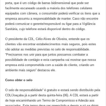
porta, que é um código de barras bidimensional que pode ser
facilmente escaneado usando a maioria dos telefones celulares
equipados com câmera, o consumidor poderá verificar os itens que a
empresa assumiu a responsabilidade de manter. Caso não encontre
poderá comunicar o gerente/responsável ou ligar para a Vigilância
Sanitária, cujo telefone estará disponível dentro do código.
O presidente da CDL, Célio Alves de Oliveira, entende que os
clientes vão encontrar estabelecimentos mais seguros, pois estes
vão adotar as medidas previstas no selo de responsabilidade.
“Precisamos nos unir para que juntos possamos combater a
possibilidade de contágio e esta campanha vai mostrar que nossa
empresa está comprometida com a saúde do cliente, criando um
ambiente mais seguro” destacou ele.
Como obter o selo
O selo de responsabilidade” é gratuito e estará sendo distribuído pela
CDL/Joaçaba já a partir desta quinta-feira (06). A CDL estará a partir
de hoje encaminhando um Termo de Compromisso e Adesão aos
associados. Este termo deve ser preenchido e depois e só se dirigir