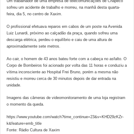
Um trabalhador de uma empresa de telecomunicações de Chapecó
sofreu um acidente de trabalho e morreu, na manhã desta quarta-
feira, dia 5, no centro de Xaxim.
O profissional efetuava reparos em cabos de um poste na Avenida
Luiz Lunardi, próximo ao calçadão da praça, quando sofreu uma
descarga elétrica, perdeu o equilíbrio e caiu de uma altura de
aproximadamente sete metros.
Ao cair, o homem de 43 anos bateu forte com a cabeça no asfalto. O
Corpo de Bombeiros foi acionado por volta das 11 horas e conduziu a
vítima inconsciente ao Hospital Frei Bruno, porém a mesma não
resistiu e morreu cerca de 30 minutos depois de dar entrada na
unidade.
Imagens das câmeras de videomonitoramento de uma loja registram
o momento da queda.
https://www.youtube.com/watch?time_continue=23&v=KHD29zKZr-
k&feature=emb_title
Fonte: Rádio Cultura de Xaxim