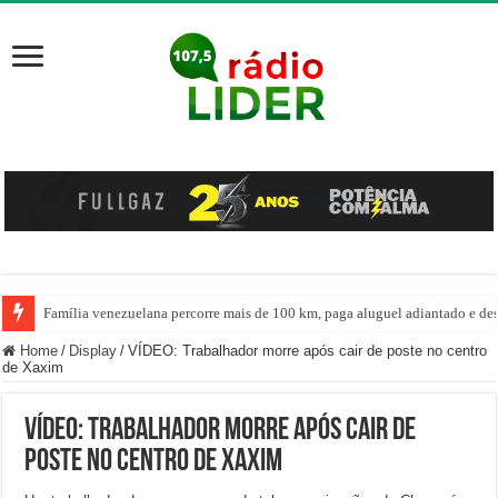
Família venezuelana percorre mais de 100 km, paga aluguel adiantado e de
Centro de ciclone fica sobre o oceano e não atinge diretamente SC, informa
Home
/
Display
/
VÍDEO: Trabalhador morre após cair de poste no centro
de Xaxim
VÍDEO: Trabalhador morre após cair de
poste no centro de Xaxim